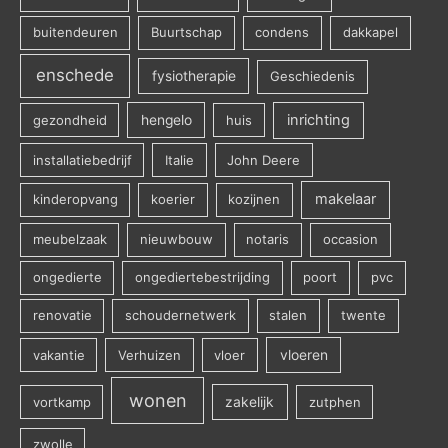
buitendeuren
Buurtschap
condens
dakkapel
enschede
fysiotherapie
Geschiedenis
inrichting
gezondheid
hengelo
huis
installatiebedrijf
Italie
John Deere
makelaar
kinderopvang
koerier
kozijnen
meubelzaak
nieuwbouw
notaris
occasion
ongedierte
ongediertebestrijding
poort
pvc
renovatie
schoudernetwerk
stalen
twente
vakantie
Verhuizen
vloer
vloeren
wonen
vortkamp
zakelijk
zutphen
zwolle