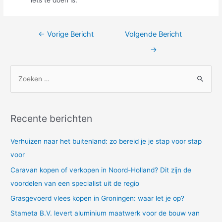
iets te doen is.
Bericht
←
Vorige Bericht
Volgende Bericht
navigatie
→
Z
o
e
k
Recente berichten
n
a
Verhuizen naar het buitenland: zo bereid je je stap voor stap
a
voor
r
Caravan kopen of verkopen in Noord-Holland? Dit zijn de
:
voordelen van een specialist uit de regio
Grasgevoerd vlees kopen in Groningen: waar let je op?
Stameta B.V. levert aluminium maatwerk voor de bouw van