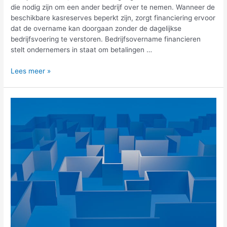
die nodig zijn om een ander bedrijf over te nemen. Wanneer de
beschikbare kasreserves beperkt zijn, zorgt financiering ervoor
dat de overname kan doorgaan zonder de dagelijkse
bedrijfsvoering te verstoren. Bedrijfsovername financieren
stelt ondernemers in staat om betalingen …
Waarom
Lees meer »
kleine
bedrijven
beter
af
zijn
met
het
financieren
van
een
bedrijfsovername