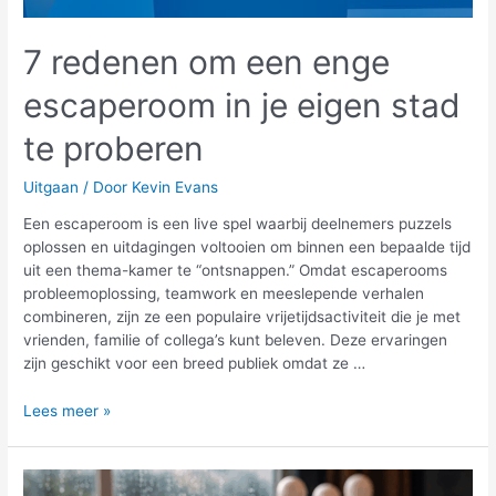
7 redenen om een enge
escaperoom in je eigen stad
te proberen
Uitgaan
/ Door
Kevin Evans
Een escaperoom is een live spel waarbij deelnemers puzzels
oplossen en uitdagingen voltooien om binnen een bepaalde tijd
uit een thema-kamer te “ontsnappen.” Omdat escaperooms
probleemoplossing, teamwork en meeslepende verhalen
combineren, zijn ze een populaire vrijetijdsactiviteit die je met
vrienden, familie of collega’s kunt beleven. Deze ervaringen
zijn geschikt voor een breed publiek omdat ze …
7
Lees meer »
redenen
om
een