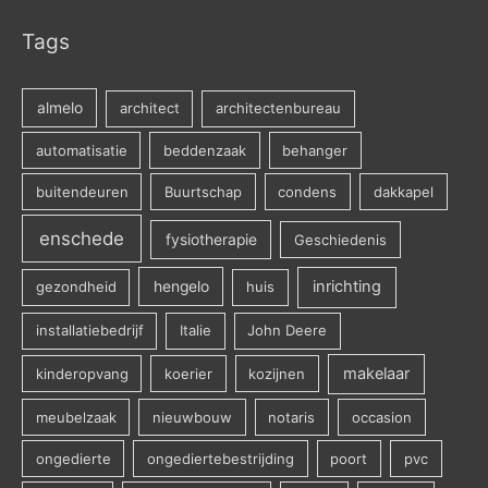
Tags
almelo
architect
architectenbureau
automatisatie
beddenzaak
behanger
buitendeuren
Buurtschap
condens
dakkapel
enschede
fysiotherapie
Geschiedenis
inrichting
gezondheid
hengelo
huis
installatiebedrijf
Italie
John Deere
makelaar
kinderopvang
koerier
kozijnen
meubelzaak
nieuwbouw
notaris
occasion
ongedierte
ongediertebestrijding
poort
pvc