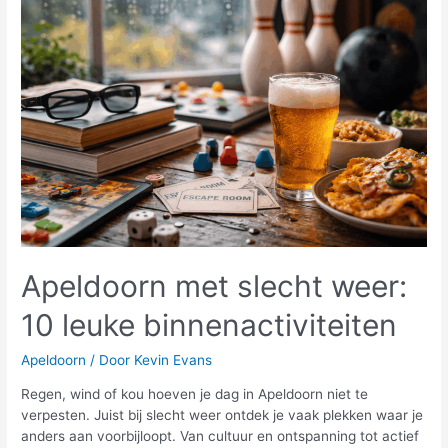
enge
escaperoom
in
je
eigen
stad
te
proberen
Apeldoorn met slecht weer:
10 leuke binnenactiviteiten
Apeldoorn
/ Door
Kevin Evans
Regen, wind of kou hoeven je dag in Apeldoorn niet te
verpesten. Juist bij slecht weer ontdek je vaak plekken waar je
anders aan voorbijloopt. Van cultuur en ontspanning tot actief