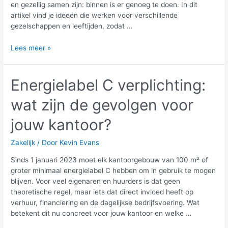
en gezellig samen zijn: binnen is er genoeg te doen. In dit
artikel vind je ideeën die werken voor verschillende
gezelschappen en leeftijden, zodat …
Apeldoorn
Lees meer »
met
slecht
weer:
Energielabel C verplichting:
10
wat zijn de gevolgen voor
leuke
binnenactiviteiten
jouw kantoor?
Zakelijk
/ Door
Kevin Evans
Sinds 1 januari 2023 moet elk kantoorgebouw van 100 m² of
groter minimaal energielabel C hebben om in gebruik te mogen
blijven. Voor veel eigenaren en huurders is dat geen
theoretische regel, maar iets dat direct invloed heeft op
verhuur, financiering en de dagelijkse bedrijfsvoering. Wat
betekent dit nu concreet voor jouw kantoor en welke …