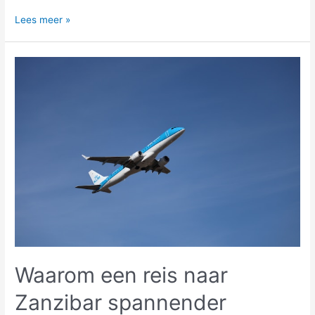
Amsterdam
Lees meer »
en
Rotterdam:
een
historische
tegenstelling
die
Nederland
vormt
Waarom een reis naar
Zanzibar spannender