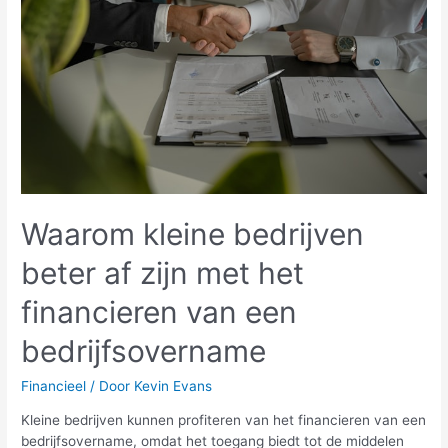
dan
leven
in
je
eigen
woonplaats
Waarom kleine bedrijven
beter af zijn met het
financieren van een
bedrijfsovername
Financieel
/ Door
Kevin Evans
Kleine bedrijven kunnen profiteren van het financieren van een
bedrijfsovername, omdat het toegang biedt tot de middelen