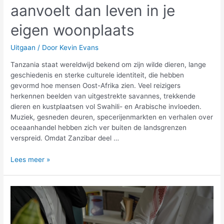
aanvoelt dan leven in je
eigen woonplaats
Uitgaan
/ Door
Kevin Evans
Tanzania staat wereldwijd bekend om zijn wilde dieren, lange
geschiedenis en sterke culturele identiteit, die hebben
gevormd hoe mensen Oost-Afrika zien. Veel reizigers
herkennen beelden van uitgestrekte savannes, trekkende
dieren en kustplaatsen vol Swahili- en Arabische invloeden.
Muziek, gesneden deuren, specerijenmarkten en verhalen over
oceaanhandel hebben zich ver buiten de landsgrenzen
verspreid. Omdat Zanzibar deel …
Waarom
Lees meer »
een
reis
naar
Zanzibar
spannender
aanvoelt