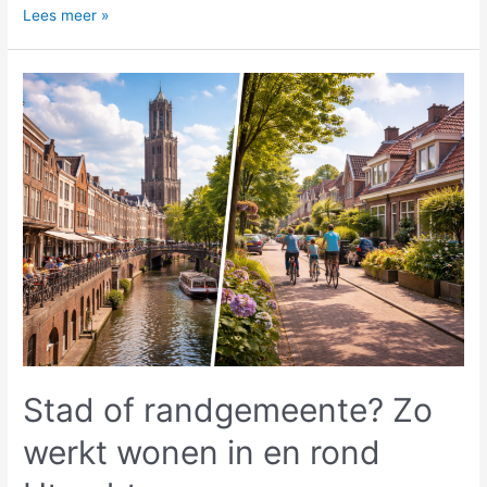
Energielabel
Lees meer »
C
verplichting:
wat
zijn
de
gevolgen
voor
jouw
kantoor?
Stad of randgemeente? Zo
werkt wonen in en rond