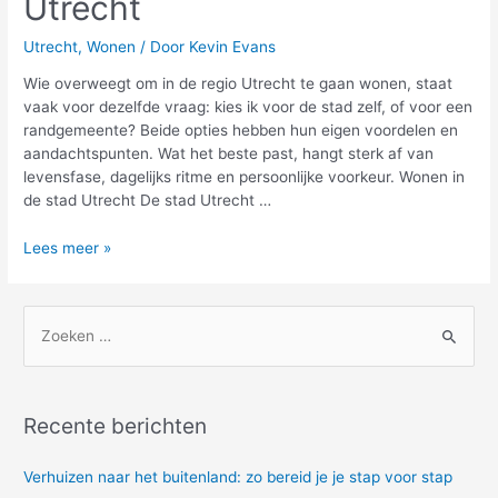
Utrecht
Utrecht
,
Wonen
/ Door
Kevin Evans
Wie overweegt om in de regio Utrecht te gaan wonen, staat
vaak voor dezelfde vraag: kies ik voor de stad zelf, of voor een
randgemeente? Beide opties hebben hun eigen voordelen en
aandachtspunten. Wat het beste past, hangt sterk af van
levensfase, dagelijks ritme en persoonlijke voorkeur. Wonen in
de stad Utrecht De stad Utrecht …
Stad
Lees meer »
of
randgemeente?
Zo
Z
werkt
o
wonen
e
in
k
en
Recente berichten
rond
n
Utrecht
a
Verhuizen naar het buitenland: zo bereid je je stap voor stap