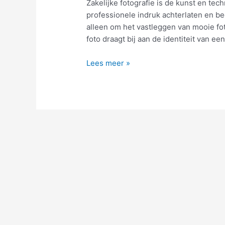
Zakelijke fotografie is de kunst en te
professionele indruk achterlaten en be
alleen om het vastleggen van mooie fot
foto draagt bij aan de identiteit van e
Wat
Lees meer »
is
zakelijke
fotografie?