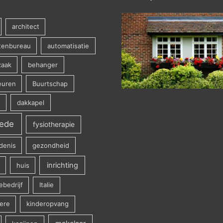
architect
ctenbureau
automatisatie
aak
behanger
euren
Buurtschap
s
dakkapel
ede
fysiotherapie
denis
gezondheid
inrichting
huis
iebedrijf
Italie
ere
kinderopvang