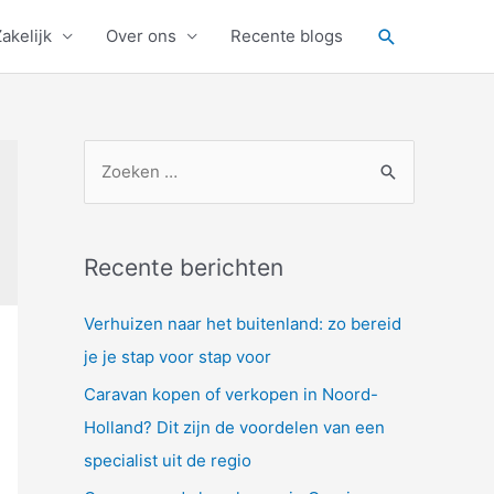
Zoeken
akelijk
Over ons
Recente blogs
Z
o
e
k
Recente berichten
n
a
Verhuizen naar het buitenland: zo bereid
a
je je stap voor stap voor
r
Caravan kopen of verkopen in Noord-
:
Holland? Dit zijn de voordelen van een
specialist uit de regio