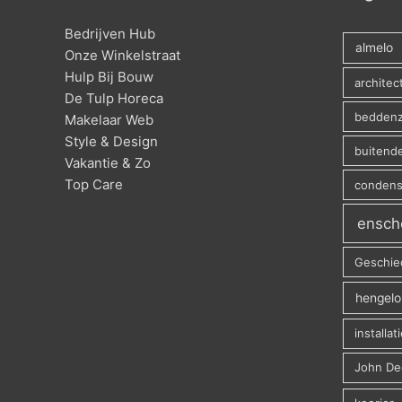
Bedrijven Hub
almelo
Onze Winkelstraat
Hulp Bij Bouw
archite
De Tulp Horeca
beddenz
Makelaar Web
Style & Design
buitend
Vakantie & Zo
Top Care
conden
ensch
Geschie
hengelo
installat
John De