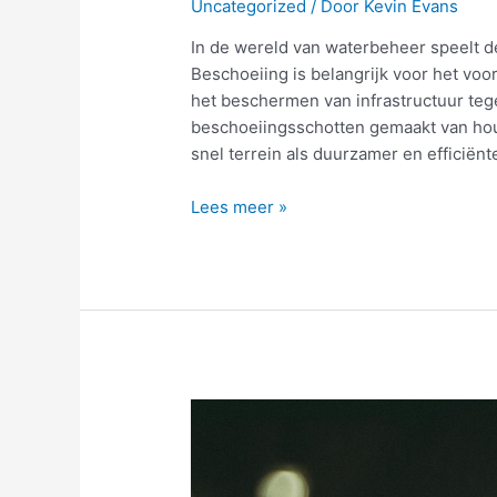
Uncategorized
/ Door
Kevin Evans
In de wereld van waterbeheer speelt d
Beschoeiing is belangrijk voor het voo
het beschermen van infrastructuur te
beschoeiingsschotten gemaakt van hou
snel terrein als duurzamer en efficiën
Waarom
Lees meer »
kunststof
beschoeiingsschotten
de
toekomst
zijn
voor
waterbeheersing