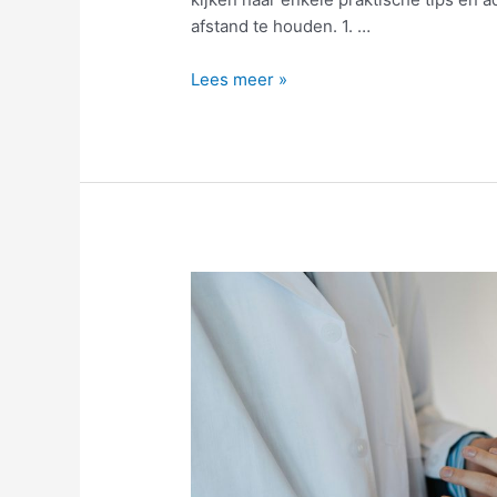
afstand te houden. 1. …
Ongediertepreventie
Lees meer »
voor
inwoners
van
Enschede