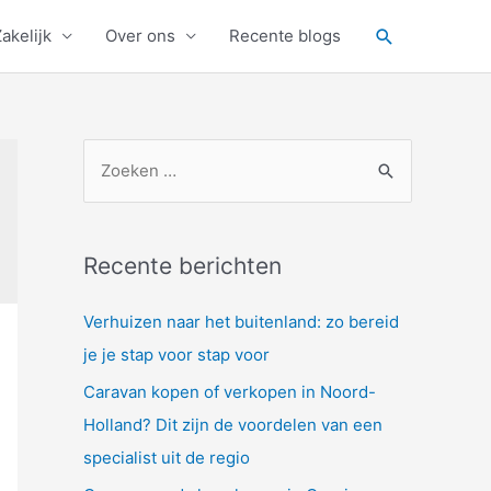
Zoeken
akelijk
Over ons
Recente blogs
Z
o
e
k
Recente berichten
n
a
Verhuizen naar het buitenland: zo bereid
a
je je stap voor stap voor
r
Caravan kopen of verkopen in Noord-
:
Holland? Dit zijn de voordelen van een
specialist uit de regio