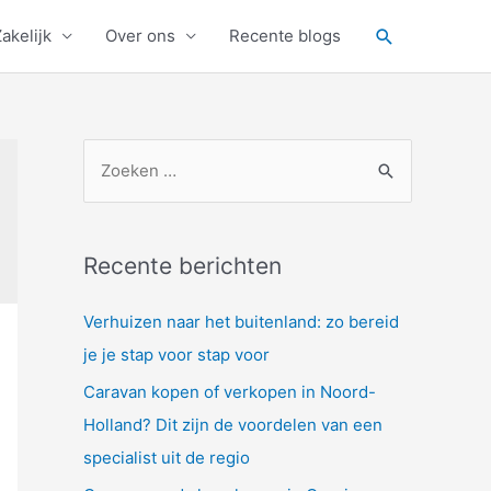
Zoeken
akelijk
Over ons
Recente blogs
Z
o
e
k
Recente berichten
n
a
Verhuizen naar het buitenland: zo bereid
a
je je stap voor stap voor
r
Caravan kopen of verkopen in Noord-
:
Holland? Dit zijn de voordelen van een
specialist uit de regio