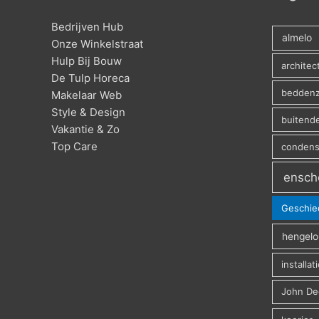
Bedrijven Hub
almelo
Onze Winkelstraat
Hulp Bij Bouw
archite
De Tulp Horeca
beddenz
Makelaar Web
Style & Design
buitend
Vakantie & Zo
Top Care
conden
ensch
Geschie
hengelo
installat
John De