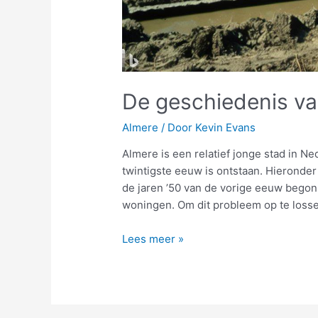
De geschiedenis va
Almere
/ Door
Kevin Evans
Almere is een relatief jonge stad in Ne
twintigste eeuw is ontstaan. Hieronde
de jaren ’50 van de vorige eeuw begon
woningen. Om dit probleem op te loss
De
Lees meer »
geschiedenis
van
Almere