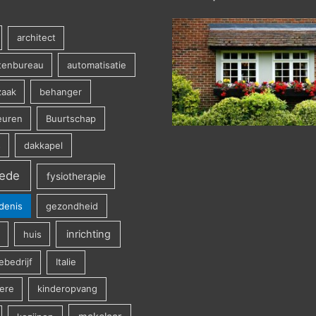
architect
ctenbureau
automatisatie
aak
behanger
euren
Buurtschap
s
dakkapel
ede
fysiotherapie
denis
gezondheid
inrichting
huis
iebedrijf
Italie
ere
kinderopvang