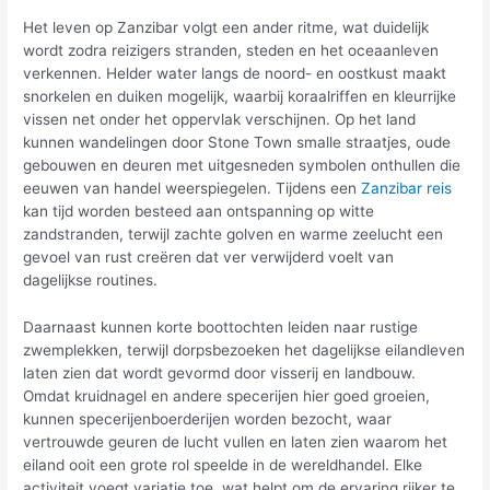
Het leven op Zanzibar volgt een ander ritme, wat duidelijk
wordt zodra reizigers stranden, steden en het oceaanleven
verkennen. Helder water langs de noord- en oostkust maakt
snorkelen en duiken mogelijk, waarbij koraalriffen en kleurrijke
vissen net onder het oppervlak verschijnen. Op het land
kunnen wandelingen door Stone Town smalle straatjes, oude
gebouwen en deuren met uitgesneden symbolen onthullen die
eeuwen van handel weerspiegelen. Tijdens een
Zanzibar reis
kan tijd worden besteed aan ontspanning op witte
zandstranden, terwijl zachte golven en warme zeelucht een
gevoel van rust creëren dat ver verwijderd voelt van
dagelijkse routines.
Daarnaast kunnen korte boottochten leiden naar rustige
zwemplekken, terwijl dorpsbezoeken het dagelijkse eilandleven
laten zien dat wordt gevormd door visserij en landbouw.
Omdat kruidnagel en andere specerijen hier goed groeien,
kunnen specerijenboerderijen worden bezocht, waar
vertrouwde geuren de lucht vullen en laten zien waarom het
eiland ooit een grote rol speelde in de wereldhandel. Elke
activiteit voegt variatie toe, wat helpt om de ervaring rijker te