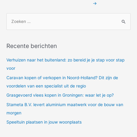
→
Z
o
e
k
Recente berichten
n
a
Verhuizen naar het buitenland: zo bereid je je stap voor stap
a
voor
r
Caravan kopen of verkopen in Noord-Holland? Dit zijn de
:
voordelen van een specialist uit de regio
Grasgevoerd vlees kopen in Groningen: waar let je op?
Stameta B.V. levert aluminium maatwerk voor de bouw van
morgen
Speeltuin plaatsen in jouw woonplaats