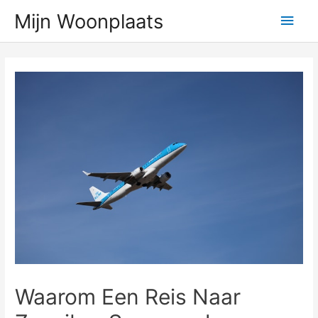
Ga
Hoo
Mijn Woonplaats
naar
de
inhoud
Waarom Een Reis Naar