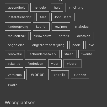
inrichting
gezondheid
hengelo
huis
installatiebedrijf
Italie
John Deere
makelaar
kinderopvang
koerier
kozijnen
meubelzaak
nieuwbouw
notaris
occasion
ongedierte
ongediertebestrijding
poort
pvc
renovatie
schoudernetwerk
stalen
twente
vakantie
Verhuizen
vloer
vloeren
wonen
vortkamp
zakelijk
zutphen
zwolle
Woonplaatsen