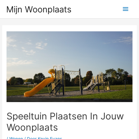
Ga
Hoo
Mijn Woonplaats
naar
de
inhoud
Speeltuin Plaatsen In Jouw
Woonplaats
/
Wonen
/ Door
Kevin Evans