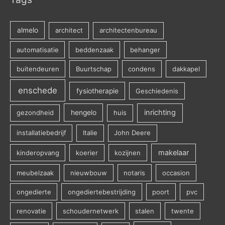
almelo
architect
architectenbureau
automatisatie
beddenzaak
behanger
buitendeuren
Buurtschap
condens
dakkapel
enschede
fysiotherapie
Geschiedenis
inrichting
gezondheid
hengelo
huis
installatiebedrijf
Italie
John Deere
makelaar
kinderopvang
koerier
kozijnen
meubelzaak
nieuwbouw
notaris
occasion
ongedierte
ongediertebestrijding
poort
pvc
renovatie
schoudernetwerk
stalen
twente