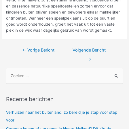
en passende natuurlijke speeltoestellen zorgen ervoor dat
kinderen buiten blijven spelen en bewoners elkaar makkelijker
ontmoeten. Wanneer een speelplek aansluit op de buurt en
goed wordt onderhouden, groeit het vaak uit tot een vaste
plek in de wijk waar dagelijks gebruik van wordt gemaakt.
Bericht
←
Vorige Bericht
Volgende Bericht
navigatie
→
Z
o
e
k
Recente berichten
n
a
Verhuizen naar het buitenland: zo bereid je je stap voor stap
a
voor
r
Caravan kopen of verkopen in Noord-Holland? Dit zijn de