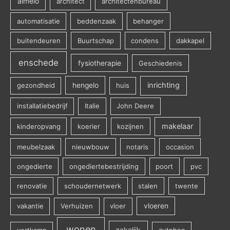
almelo
architect
architectenbureau
automatisatie
beddenzaak
behanger
buitendeuren
Buurtschap
condens
dakkapel
enschede
fysiotherapie
Geschiedenis
inrichting
gezondheid
hengelo
huis
installatiebedrijf
Italie
John Deere
makelaar
kinderopvang
koerier
kozijnen
meubelzaak
nieuwbouw
notaris
occasion
ongedierte
ongediertebestrijding
poort
pvc
renovatie
schoudernetwerk
stalen
twente
vakantie
Verhuizen
vloer
vloeren
wonen