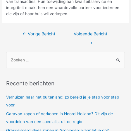
van transacties. Hun toewijding aan kwaliteitsservice en
integriteit maakt hen een waardevolle partner voor iedereen
die zijn of haar huis wil verkopen.
Bericht
←
Vorige Bericht
Volgende Bericht
navigatie
→
Z
o
e
k
Recente berichten
n
a
Verhuizen naar het buitenland: zo bereid je je stap voor stap
a
voor
r
Caravan kopen of verkopen in Noord-Holland? Dit zijn de
:
voordelen van een specialist uit de regio
Grasgevoerd vlees kopen in Groningen: waar let je op?