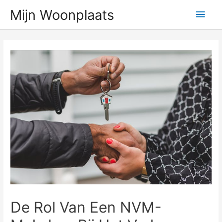
Ga
Hoo
Mijn Woonplaats
naar
de
inhoud
De Rol Van Een NVM-